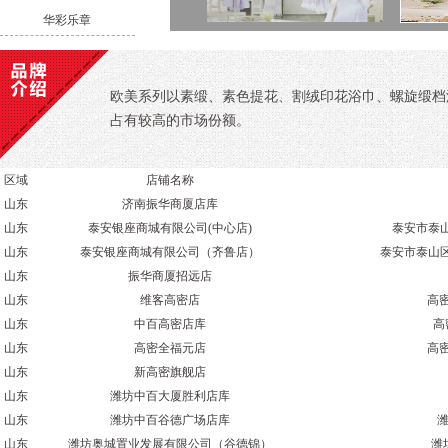
华彩乐章
欧美系列以素缎、素色提花、割绒印花浴巾、螺旋缎档
占有较高的市场份额。
区域
店铺名称
山东
济南振华商厦店库
山东
泰安银座商城有限公司(中心店)
泰安市泰山
山东
泰安银座商城有限公司（齐鲁店）
泰安市泰山区
山东
振华商厦招远店
山东
维客高密店
高
山东
中百高密店库
高
山东
高密全福元店
高
山东
新高密旗舰店
山东
潍坊中百大厦胜利店库
山东
潍坊中百谷德广场店库
山东
潍坊奥城置业发展有限公司（谷德锦）
潍